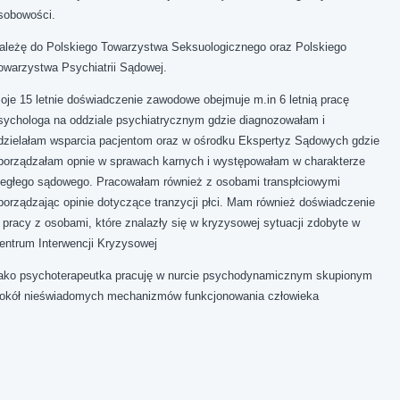
sobowości.
ależę do Polskiego Towarzystwa Seksuologicznego oraz Polskiego
owarzystwa Psychiatrii Sądowej.
oje 15 letnie doświadczenie zawodowe obejmuje m.in 6 letnią pracę
sychologa na oddziale psychiatrycznym gdzie diagnozowałam i
dzielałam wsparcia pacjentom oraz w ośrodku Ekspertyz Sądowych gdzie
porządzałam opnie w sprawach karnych i występowałam w charakterze
iegłego sądowego. Pracowałam również z osobami transpłciowymi
porządzając opinie dotyczące tranzycji płci. Mam również doświadczenie
 pracy z osobami, które znalazły się w kryzysowej sytuacji zdobyte w
entrum Interwencji Kryzysowej
Jako psychoterapeutka
pracuję w nurcie psychodynamicznym skupionym
okół nieświadomych mechanizmów funkcjonowania człowieka