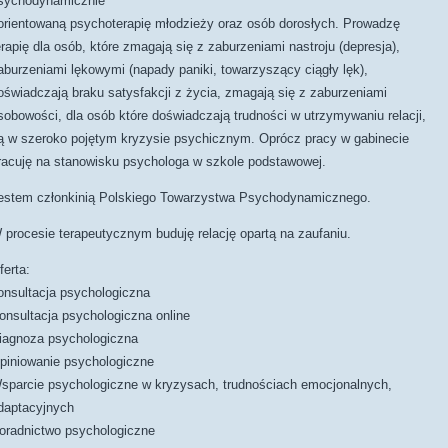
sychodynamicznie
orientowaną psychoterapię młodzieży oraz osób dorosłych. Prowadzę
erapię dla osób, które zmagają się z zaburzeniami nastroju (depresja),
aburzeniami lękowymi (napady paniki, towarzyszący ciągły lęk),
oświadczają braku satysfakcji z życia, zmagają się z zaburzeniami
sobowości, dla osób które doświadczają trudności w utrzymywaniu relacji,
ą w szeroko pojętym kryzysie psychicznym. Oprócz pracy w gabinecie
racuję na stanowisku psychologa w szkole podstawowej.
estem członkinią Polskiego Towarzystwa Psychodynamicznego.
 procesie terapeutycznym buduję relację opartą na zaufaniu.
ferta:
onsultacja psychologiczna
onsultacja psychologiczna online
iagnoza psychologiczna
piniowanie psychologiczne
sparcie psychologiczne w kryzysach, trudnościach emocjonalnych,
daptacyjnych
oradnictwo psychologiczne