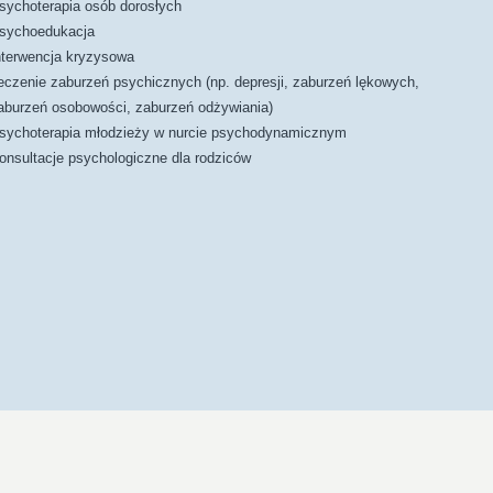
sychoterapia osób dorosłych
sychoedukacja
nterwencja kryzysowa
eczenie zaburzeń psychicznych (np. depresji, zaburzeń lękowych,
aburzeń osobowości, zaburzeń odżywiania)
sychoterapia młodzieży w nurcie psychodynamicznym
onsultacje psychologiczne dla rodziców