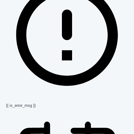
{{ is_error_msg }}