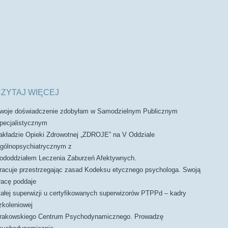
ZYTAJ WIĘCEJ
woje doświadczenie zdobyłam w Samodzielnym Publicznym
pecjalistycznym
akładzie Opieki Zdrowotnej „ZDROJE” na V Oddziale
gólnopsychiatrycznym z
ododdziałem Leczenia Zaburzeń Afektywnych.
racuje przestrzegając zasad Kodeksu etycznego psychologa. Swoją
racę poddaje
tałej superwizji u certyfikowanych superwizorów PTPPd – kadry
zkoleniowej
rakowskiego Centrum Psychodynamicznego. Prowadzę